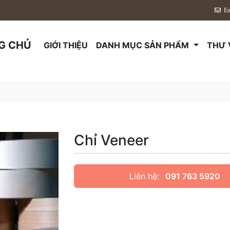
Em
G CHỦ
GIỚI THIỆU
DANH MỤC SẢN PHẨM
THƯ 
Chỉ Veneer
Liên hệ:
091 763 5920