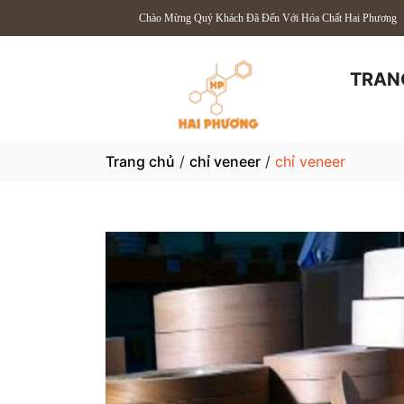
Chào Mừng Quý Khách Đã Đến Với Hóa Chất Hai Phương
TRAN
Trang chủ
/
chỉ veneer
/
chỉ veneer