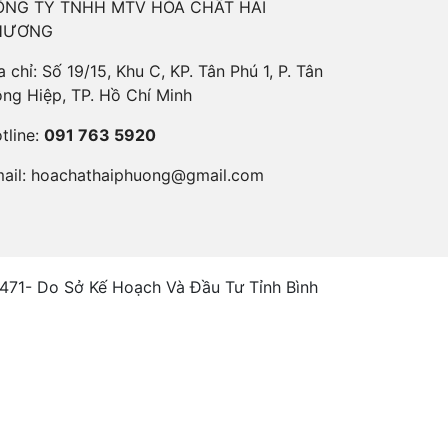
ÔNG TY TNHH MTV HÓA CHẤT HAI
HƯƠNG
a chỉ: Số 19/15, Khu C, KP. Tân Phú 1, P. Tân
ng Hiệp, TP. Hồ Chí Minh
tline:
091 763 5920
ail:
hoachathaiphuong@gmail.com
1- Do Sở Kế Hoạch Và Đầu Tư Tỉnh Bình