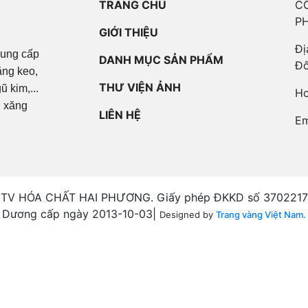
TRANG CHỦ
C
P
GIỚI THIỆU
Đị
cung cấp
DANH MỤC SẢN PHẨM
Đô
ăng keo,
THƯ VIỆN ẢNH
 kim,...
Ho
, xăng
LIÊN HỆ
Em
V HÓA CHẤT HAI PHƯƠNG. Giấy phép ĐKKD số 370221747
Dương cấp ngày 2013-10-03|
Designed by
Trang vàng Việt Nam.