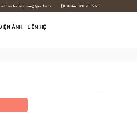
ail: hoachathaiphuong@gmail.com
Hotline: 091 763 5920
VIỆN ẢNH
LIÊN HỆ